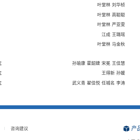
助力产业链式重构和集群培育，推动产业转型升级与创新生态系统
叶堂林
刘华桢
叶堂林
高聪聪
分析，结合京津冀发展实际，本报告对比分析了我国东部三大城市
叶堂林
严亚雯
、协同创新、产业、生态、城镇体系、交通、基本公共服务高质量
江成
王璐瑶
津市、河北省在推动京津冀高质量一体化中的地位与作用发挥情况
，助力京津冀高质量一体化加快推进；二是协同创新格局不断深
叶堂林
马金秋
，“链群”建设助力产业高质量一体化；四是多节点、网格状、全
五是基本公共服务共建共享持续推进，驱动京津冀民生服务均等化
究
孙瑜康
霍韶婕
宋冕
王佳慧
深化。同时，京津冀三地也面临诸多亟须解决的问题：一是区域发
有效解决；二是区域一体化机制尚未形成，市场化运营机制需加快
究
王得新
孙媛
京辐射带动作用亟须强化；四是非首都功能疏解压力尚大，基础设
究
武义青
翟佳悦
任城名
李涛
设的先行区、示范区”，本报告提出以下对策建议。一是疏通“制
、标准等“软联通”水平。二是激活“市场穴位”：以市场化配置改
提升“产创韧性”：加强协同创新与产业协作共同体建设，推动产
通、基本公共服务及生态高质量一体化，筑牢区域高质量发展基底
家庄都市圈为支撑加快建设世界级城市群，夯实高质量一体化空间
产
咨询建议