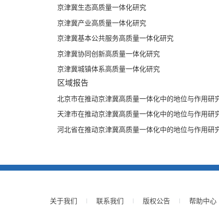
供给，市场主要通过推动数据、技术等要素配置优化，
京津冀生态高质量一体化研究
优化。
京津冀产业高质量一体化研究
基于对区域高质量一体化内涵、新要求及重要着力点的
京津冀基本公共服务高质量一体化研究
群高质量一体化发展的现状，对京津冀非首都功能疏解
京津冀协同创新高质量一体化研究
一体化的进展与成效进行了深入剖析，并对北京市、天
进行了探讨。研究发现，一是非首都功能疏解成效显著
京津冀城镇体系高质量一体化研究
化，区域创新实力持续增强；三是产业协作不断走深走实
区域报告
覆盖的综合交通网络基本形成，交通一体化持续拓展；
北京市在推动京津冀高质量一体化中的地位与作用研
发展；六是生态环境质量持续改善，绿色低碳发展不断
展不平衡问题仍较为突出，资源配置不均问题尚未得到
天津市在推动京津冀高质量一体化中的地位与作用研
建设；三是区域发展关键领域协同关联度有待提升，北
河北省在推动京津冀高质量一体化中的地位与作用研
施支持作用仍需提升。
为推动京津冀高质量一体化，助力打造“中国式现代化建
度经络”：持续深化制度型开放协同，提升区域规则、政策
革推动要素配置效率提升，加快关键资源开放共享。三是
业链与创新链深度融合。四是培育“机体气血”：推进交
支撑。五是重构“空间骨架”：以现代化首都都市圈、石
关于我们
联系我们
版权公告
帮助中心
载体。