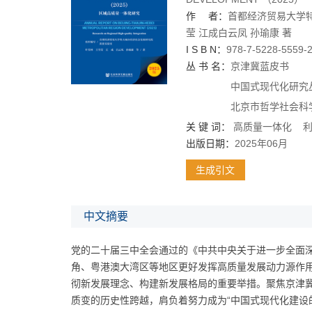
作 者：
首都经济贸易大学
莹
江成
白云凤
孙瑜康
著
I S B N：
978-7-5228-5559-
丛 书 名：
京津冀蓝皮书
中国式现代化研究
北京市哲学社会科
关 键 词：
高质量一体化
出版日期：
2025年06月
生成引文
中文摘要
党的二十届三中全会通过的《中共中央关于进一步全面深
角、粤港澳大湾区等地区更好发挥高质量发展动力源作用
彻新发展理念、构建新发展格局的重要举措。聚焦京津冀
质变的历史性跨越，肩负着努力成为“中国式现代化建设