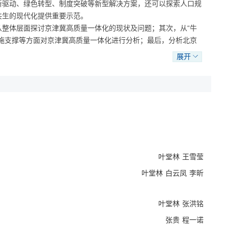
新驱动、绿色转型、制度突破等新型解决方案，还可以探索人口规
共生的现代化提供重要示范。
整体层面探讨京津冀高质量一体化的现状及问题；其次，从“牛
施支撑等方面对京津冀高质量一体化进行分析；最后，分析北京
位与作用。
展开
，采用文献研究、统计分析、实地调研、实证研究等多种方法，在
着力点，并从“约束—目标—动力—保障—路径”的系统集成视
实践层面，探讨京津冀高质量一体化的成效及存在的主要问题，并
以推动高质量发展为主题，以科技创新和制度改革为主动力，以产
均衡共享为重点领域，促进区域内要素资源自由流动和高效配置、
利共赢和区域整体实力及竞争力提升。区域高质量一体化具有五个
、生态产业共生共融、公共服务提质共享、体制机制改革创新。推
叶堂林
王雪莹
升与协同推进相兼顾、相促进。从发展目标看，根本目标是通过
叶堂林
白云凤
李昕
的历史性跨越，其具体目标涵盖推动产业链与创新链深度融合，经
效联动的空间格局，空间结构更加优化；市场机制作用充分发挥，
系的利益共同体。从核心动力看，科技创新和制度变革仍是推动京
叶堂林
张洪铭
统基础设施提质、新型基础设施筑基，实现物理空间联通和数字空
张贵
程一诺
”转变，政府主要通过推动制度型开放、战略空间重构、公共品精准