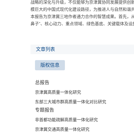
战略的深化与升级，不仅能够为京津冀协同发展提供创
模巨大的中国式现代化建设路径，为推进人与自然和谐
本报告为京津冀三地作者通力合作的智慧成果。首先，从
鼻子”、核心动力、重点领域、绿色基底、关键载体及设
市、天津市、河北省在推动京津冀高质量一体化中的地
本报告由2个总报告、7个专题报告和3个区域报告构成
理论层面，明确区域高质量一体化的内涵、新要求及重要
文章列表
角，构建推动京津冀高质量一体化的理论分析框架；在
提出“十五五”时期推动京津冀高质量一体化的关键举措。
版权信息
报告指出，区域高质量一体化是以新发展理念为引领，
业协同发展、设施高效互通、生态共保联治、公共服务
市场深度融合、制度有机衔接，通过优势互补，实现互
总报告
重要着力点，即基础设施互联互通、跨域产业协作共生
京津冀高质量一体化研究
动京津冀高质量一体化，从内在约束看，要实现效率提
东部三大城市群高质量一体化对比研究
“能量场”提升，实现京津冀地区从规模追赶向能级跃升
济发展实现高质量跃迁；形成功能互补、层级有序、高
专题报告
形成区域统一大市场；区域政策高度集成，形成紧密联
非首都功能疏解高质量一体化研究
津冀高质量一体化的重要引擎。从基础保障看，通过传
京津冀交通高质量一体化研究
间重构。从重要路径看，要从“政府主导”向“市场驱动