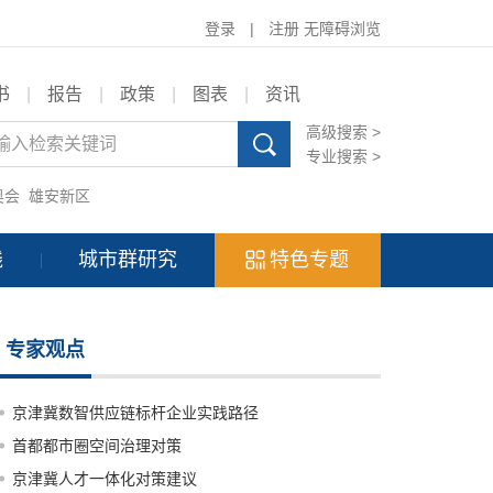
登录
|
注册
无障碍浏览
书
|
报告
|
政策
|
图表
|
资讯
高级搜索 >
专业搜索 >
奥会
雄安新区
践
城市群研究
特色专题
专家观点
京津冀数智供应链标杆企业实践路径
首都都市圈空间治理对策
京津冀人才一体化对策建议