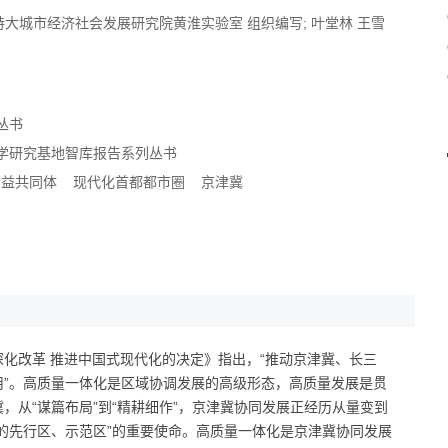
特大城市经济社会发展研究院
黄淮实验室
组织编写;
叶堂林
王雪
2
丛书
学研究基地智库报告系列丛书
利益共同体
现代化首都都市圈
京津冀
化改革 推进中国式现代化的决定》指出，“推动京津冀、长三
”。高质量一体化是区域协调发展的高级形态，高质量发展是贯
，从“谋篇布局”到“精耕细作”，京津冀协同发展正经历从量变到
的先行区、示范区”的重要使命。高质量一体化是京津冀协同发展