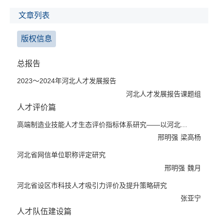
精神和党中央决策部署，牢牢把握培养造就大批德才兼备的高素质
人才这个国家和民族长远发展的根本大计，深入实施人才强冀战
文章列表
略，出台更加积极、更加开放、更加有效的政策举措，广泛聚集创
新人才，努力培养造就了一大批科技领军人才、创新团队、青年科
版权信息
技人才、卓越工程师、大国工匠和高技能人才，助力经济社会高质
量发展。同时，河北省人才工作面临高层次创新创业人才、高技能
总报告
人才所占比重较低、新兴产业领域人才严重短缺等问题。2024
2023～2024年河北人才发展报告
年，河北省要牢牢把握高质量发展这个首要任务，围绕实施重大国
河北人才发展报告课题组
家战略强化人才保障，抓好京津冀协同创新共同体建设，促进创新
人才自由流动、创新资源充分共享，围绕发展新质生产力建强人才
人才评价篇
队伍，推动科技、产业深度对接，优化职业教育专业设置，组织开
高端制造业技能人才生态评价指标体系研究——以河北为例
展创新大赛和职业技能竞赛，培养更多能工巧匠、大国工匠。要围
邢明强
梁高杨
绕激发创新创造活力优化人才环境，创新人才评价和收益分配方
式，让各类优秀人才及创新成果脱颖而出，在全社会形成“四尊”氛
河北省网信单位职称评定研究
围。
邢明强
魏月
本书由河北省社会科学院人力资源与劳动经济研究所组织院内外专
河北省设区市科技人才吸引力评价及提升策略研究
家学者撰写，包括1篇总报告和17篇专题报告。对2023年河北人才
张亚宁
工作取得的新成效进行全面、系统研究。对人才评价、人才队伍建
设、城市与乡村人才、数字人才、年度热点等进行专题研究。总报
人才队伍建设篇