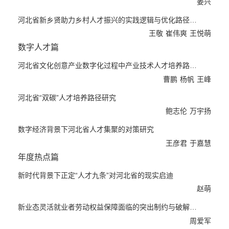
姜兴
河北省新乡贤助力乡村人才振兴的实践逻辑与优化路径研究
王敬
崔伟爽
王悦萌
数字人才篇
河北省文化创意产业数字化过程中产业技术人才培养路径研究
曹鹏
杨帆
王峰
河北省“双碳”人才培养路径研究
鲍志伦
万宇扬
数字经济背景下河北省人才集聚的对策研究
王彦君
于嘉慧
年度热点篇
新时代背景下正定“人才九条”对河北省的现实启迪
赵萌
新业态灵活就业者劳动权益保障面临的突出制约与破解路径研...
周爱军