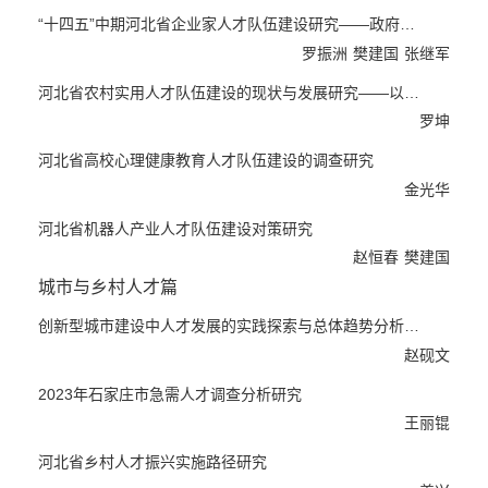
告分析了2023年河北省人才工作的主要成就和面临的主要问题，
“十四五”中期河北省企业家人才队伍建设研究——政府扶持...
提出了推进人才工作高质量发展的对策建议。人才评价篇由3篇研
罗振洲
樊建国
张继军
究报告组成，从技能人才、网信单位职称评定、设区市人才吸引力
等角度阐述了人才评价现状、提出了相应的对策建议。人才队伍建
河北省农村实用人才队伍建设的现状与发展研究——以P县为例
设篇由4篇研究报告组成，分析了企业家人才、农村实用人才、高
罗坤
校心理健康教育人才、机器人产业人才等方面人才队伍建设的成效
河北省高校心理健康教育人才队伍建设的调查研究
及不足，并提出了具体建议。城市与乡村人才篇由4篇研究报告组
金光华
成，围绕创新型城市建设中的人才发展、石家庄市急需人才培育、
乡村人才振兴、新乡贤助力乡村人才振兴实践路径总结现状、指出
河北省机器人产业人才队伍建设对策研究
问题并提出对策建议。数字人才篇由3篇研究报告组成，就文化创
赵恒春
樊建国
意产业人才、“双碳”人才、数字经济背景下人才集聚开展研究，并
城市与乡村人才篇
提出对策建议。年度热点篇由3篇研究报告组成，分析了新时代背
景下正定“人才九条”对河北省的现实启迪、新业态灵活就业者劳动
创新型城市建设中人才发展的实践探索与总体趋势分析研究
权益保障面临的突出制约、环首都地区医养结合康养产业创新发展
赵砚文
的现实路径等有关问题。
2023年石家庄市急需人才调查分析研究
王丽锟
河北省乡村人才振兴实施路径研究