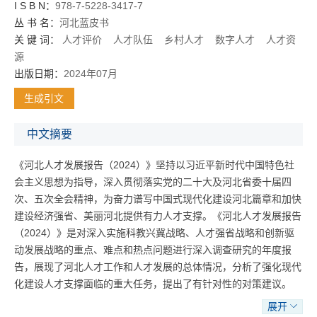
I S B N：
978-7-5228-3417-7
丛 书 名：
河北蓝皮书
关 键 词：
人才评价
人才队伍
乡村人才
数字人才
人才资
源
出版日期：
2024年07月
生成引文
中文摘要
《河北人才发展报告（2024）》坚持以习近平新时代中国特色社
会主义思想为指导，深入贯彻落实党的二十大及河北省委十届四
次、五次全会精神，为奋力谱写中国式现代化建设河北篇章和加快
建设经济强省、美丽河北提供有力人才支撑。《河北人才发展报告
（2024）》是对深入实施科教兴冀战略、人才强省战略和创新驱
动发展战略的重点、难点和热点问题进行深入调查研究的年度报
告，展现了河北人才工作和人才发展的总体情况，分析了强化现代
化建设人才支撑面临的重大任务，提出了有针对性的对策建议。
2023年，河北省各级各部门深入学习贯彻习近平总书记重要指示
展开