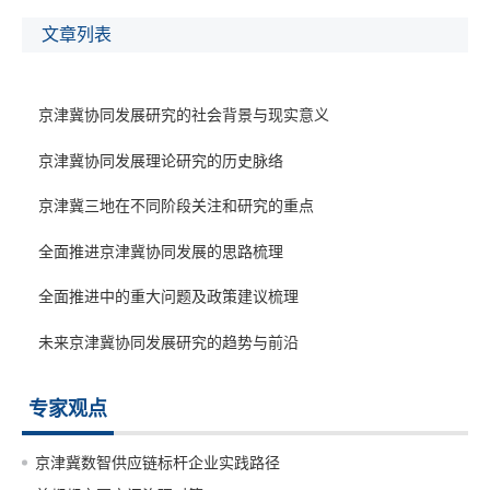
研究重点、突出问题、研究方式等，把京津冀协同发展研究划分为
五个阶段：理论探索阶段、深化研究阶段、战略研究阶段、整体谋
文章列表
划阶段和全面推进阶段。第三部分，重点对京津冀三地在不同阶段
的关注重点、战略部署、区域合作等热点和重点问题进行阶段划分
与梳理。第四部分，重点梳理了全面推进京津冀协同发展的战略目
京津冀协同发展研究的社会背景与现实意义
标、发展重点及发展思路。第五部分，重点梳理了全面推进京津冀
协同发展的重大问题、政策建议及突破路径。第六部分，深入探讨
京津冀协同发展理论研究的历史脉络
了未来京津冀急需解决的热点难点问题及急需突破的重大问题与关
京津冀三地在不同阶段关注和研究的重点
键领域。
全面推进京津冀协同发展的思路梳理
全面推进中的重大问题及政策建议梳理
未来京津冀协同发展研究的趋势与前沿
专家观点
京津冀数智供应链标杆企业实践路径