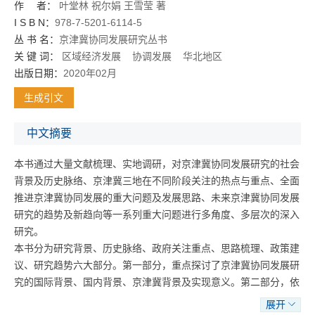
作 者：
叶堂林
祝尔娟
王雪莹
著
I S B N：
978-7-5201-6114-5
丛 书 名：
京津冀协同发展研究丛书
关 键 词：
区域经济发展
协调发展
华北地区
出版日期：
2020年02月
生成引文
中文摘要
本书通过大量文献梳理、实地调研，对京津冀协同发展研究的社会
背景及历史脉络、京津冀三地在不同阶段关注的热点与重点、全面
推进京津冀协同发展的重大问题及发展思路、未来京津冀协同发展
研究的趋势及新趋向等一系列重大问题进行多角度、多层次的深入
研究。
本书分为研究背景、历史脉络、政府关注重点、思路梳理、政策建
议、研究趋势六大部分。第一部分，重点探讨了京津冀协同发展研
究的国际背景、国内背景、京津冀背景及实现意义。第二部分，依
据京津冀协同发展在不同时期的文献梳理、发展背景、研究内容、
展开